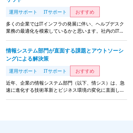
運用サポート
ITサポート
おすすめ
多くの企業ではITインフラの発展に伴い、ヘルプデスク
業務の最適化を模索しているかと思います。社内のITサ
ポートを担っている情報システムでは、外部のヘルプデ
スクサービスをうまく活用し、業務の効率化や生産性向
情報システム部門が直面する課題とアウトソーシ
上を期待しています。
ングによる解決策
運用サポート
ITサポート
おすすめ
近年、企業の情報システム部門（以下、情シス）は、急
速に進化する技術革新とビジネス環境の変化に直面して
います。デジタルトランスフォーメーション（DX）の推
進、サイバーセキュリティの強化、そして人材不足な
ど、多岐にわたる課題が浮上しています。