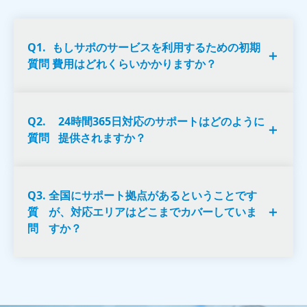
Q1.
もしサポのサービスを利用するための初期
＋
質問
費用はどれくらいかかりますか？
Q2.
24時間365日対応のサポートはどのように
A.
サービスの内容や規模によって異なります
＋
質問
提供されますか？
が、初期費用にはシステム導入費用や設定費
用が含まれます。具体的な金額については、
お客様のニーズに合わせたお見積りをご提示
いたしますので、お気軽にお問合せくださ
Q3.
全国にサポート拠点があるということです
A.
もしサポの24時間365日対応のサポートは、有
い。
＋
質
が、対応エリアはどこまでカバーしていま
人のコンタクトセンタによって提供されま
問
すか？
す。 お客様からの緊急の問合わせやトラブル
に迅速に対応し、必要に応じてリモートサポ
ートも行います。
A.
もしサポは全国47都道府県にサポート拠点を
持ち、主要都市を網羅しています。最寄りの