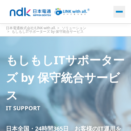
メ
イ
ン
コ
パ
日本電通株式会社/LINK with all.
>
ソリューション
ン
>
もしもしITサポーターズ by 保守統合サービス
ン
テ
く
ン
ず
ツ
もしもしITサポーター
に
移
ズ by
保守統合サービ
動
ス
IT SUPPORT
日本全国・24時間365日 お客様のIT運用を